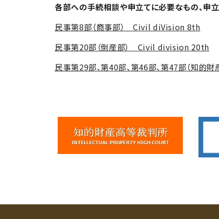
各部への手続相談や申立てに必要なもの、申立
民事第8部（商事部） Civil diVision 8th
民事第20部（倒産部） Civil division 20th
民事第29部、第40部、第46部、第47部（知的財産権部） C