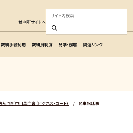
サ
裁判所サイトへ
イ
ト
裁判手続利用
裁判員制度
見学・傍聴
関連リンク
内
検
索
方裁判所中目黒庁舎（ビジネス・コート）
/
民事訟廷事