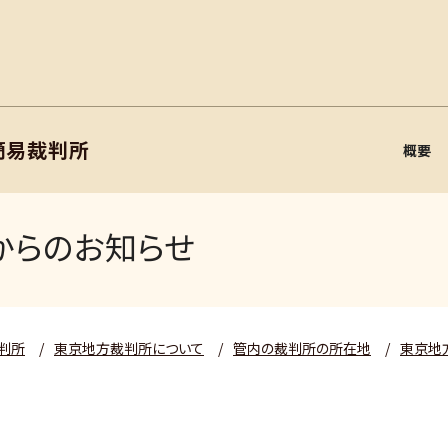
簡易裁判所
概要
からのお知らせ
判所
/
東京地方裁判所について
/
管内の裁判所の所在地
/
東京地