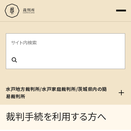
サ
イ
ト
内
検
水戸地方裁判所/水戸家庭裁判所/茨城県内の簡
索
易裁判所
裁判手続を利用する方へ