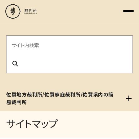
サ
イ
ト
内
検
佐賀地方裁判所/佐賀家庭裁判所/佐賀県内の簡
索
易裁判所
サイトマップ