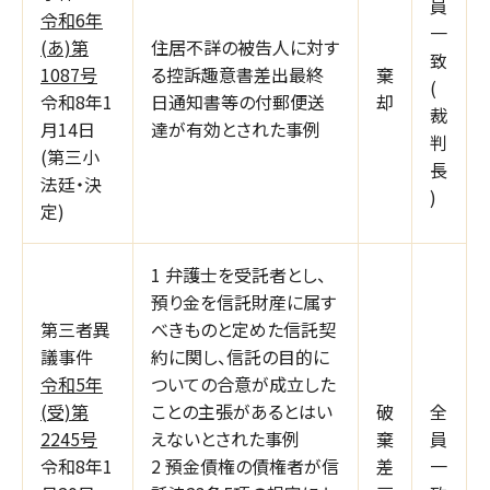
員
令和6年
一
(あ)第
住居不詳の被告人に対す
致
1087号
る控訴趣意書差出最終
棄
(
令和8年1
日通知書等の付郵便送
却
裁
月14日
達が有効とされた事例
判
(第三小
長
法廷・決
)
定)
1 弁護士を受託者とし、
預り金を信託財産に属す
第三者異
べきものと定めた信託契
議事件
約に関し、信託の目的に
令和5年
ついての合意が成立した
(受)第
ことの主張があるとはい
破
全
2245号
えないとされた事例
棄
員
令和8年1
2 預金債権の債権者が信
差
一