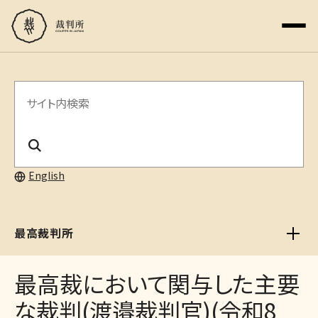
サ
イ
ト
内
English
検
索
最高裁判所
最高裁において関与した主要
な裁判(渡邉裁判官)(令和8