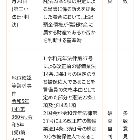
月20日
託法23条5項の規定によ
戻
致
(第三小
る異議に係る訴えを提起
法廷・判
した場合において、上記
決)
預金債権が信託財産に
属する財産であるか否か
を判断する基準時
1 令和元年法律第37号
による改正前の警備業法
14条、3条1号の規定のう
地位確認
ち被保佐人であることを
等請求事
警備員の欠格事由として
件
定めた部分と憲法22条1
令和5年
項及び14条1項
(オ)第
2 国会が令和元年法律第
破
多
360号、令
37号による改正前の警備
棄
数
和5年
業法14条、3条1号の規定
自
意
(受)第
のうち被保佐人であるこ
判
見
445号