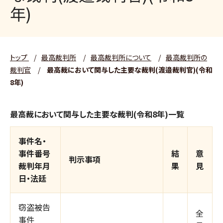
年)
トップ
/
最高裁判所
/
最高裁判所について
/
最高裁判所の
裁判官
/
最高裁において関与した主要な裁判(渡邉裁判官)(令和
8年)
最高裁において関与した主要な裁判(令和8年)一覧
事件名・
事件番号
結
意
判示事項
裁判年月
果
見
日・法廷
窃盗被告
全
事件