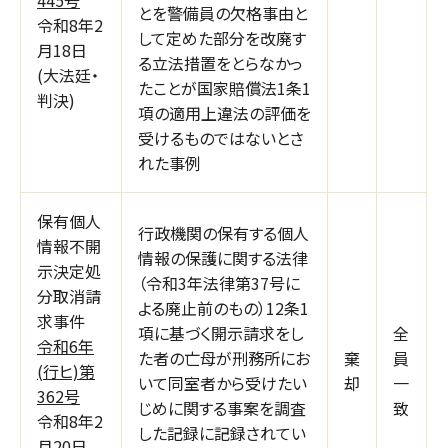
とを警備員の欠格事由と
令和8年2
して定めた部分を改廃す
月18日
る立法措置をとらなかっ
(大法廷・
たことが国家賠償法1条1
判決)
項の適用上違法の評価を
受けるものではないとさ
れた事例
保有個人
行政機関の保有する個人
情報不開
情報の保護に関する法律
示決定処
（令和3年法律第37号に
分取消請
よる廃止前のもの）12条1
求事件
項に基づく開示請求をし
全
令和6年
た者の亡母が刑務所にお
棄
員
(行ヒ)第
いて同室者から受けたい
却
一
362号
じめに関する事案を調査
致
令和8年2
した記録に記録されてい
月20日