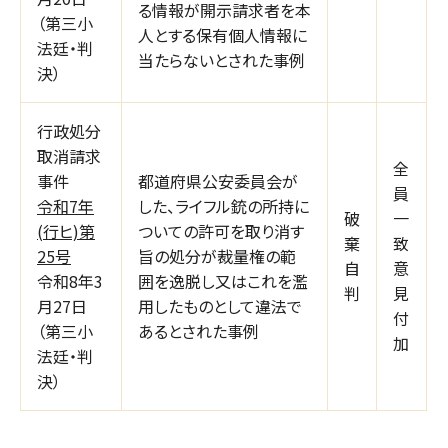
る情報が開示請求者を本
（第三小
人とする保有個人情報に
法廷・判
当たらないとされた事例
決）
行政処分
取消請求
全
事件
都道府県公安委員会が
員
令和7年
した、ライフル銃の所持に
破
一
(行ヒ)第
ついての許可を取り消す
棄
致
25号
旨の処分が裁量権の範
自
意
令和8年3
囲を逸脱し又はこれを濫
判
見
月27日
用したものとして違法で
付
（第三小
あるとされた事例
加
法廷・判
決）