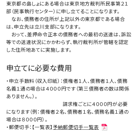
東京都の島しょにある場合は東京地方裁判所民事第２１
部（民事執行センター）に申し立てることになります。
なお、債務者の住所が上記以外の東京都である場合
は、申立先は立川支部になります。
おって、
差押命令正本の債務者への最初の送達は、訴訟
等での送達状況にかかわらず、執行裁判所が管轄を認定
した住所地あてに実施します
。
申立てに必要な費用
・申立手数料（収入印紙）：債権者１人、債務者１人、債務
名義１通の場合は４０００円です（第三債務者の数は関係
ありません。）。
請求権ごとに４０００円が必要
になります（例：債権者２名、債務者１名、債務名義１通の
場合は８０００円）。
・郵便切手：【一覧表】
予納郵便切手一覧表