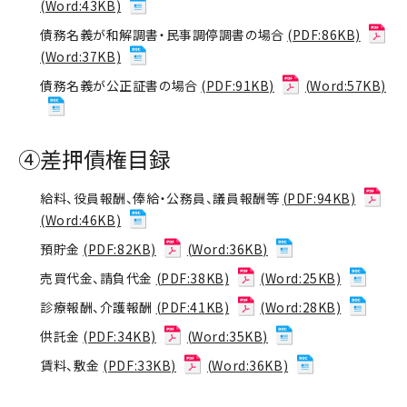
(Word:43KB)
債務名義が和解調書・民事調停調書の場合
(PDF:86KB)
(Word:37KB)
債務名義が公正証書の場合
(PDF:91KB)
(Word:57KB)
④差押債権目録
給料、役員報酬、俸給・公務員、議員報酬等
(PDF:94KB)
(Word:46KB)
預貯金
(PDF:82KB)
(Word:36KB)
売買代金、請負代金
(PDF:38KB)
(Word:25KB)
診療報酬、介護報酬
(PDF:41KB)
(Word:28KB)
供託金
(PDF:34KB)
(Word:35KB)
賃料、敷金
(PDF:33KB)
(Word:36KB)