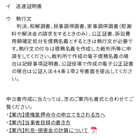
イ 送達証明書
ウ 執行文
判決、和解調書、民事調停調書、家事調停調書（慰謝
料や解決金の請求をするときのみ）、公正証書、訴訟費
用額確定処分を債務名義とするときは執行文が必要で
す。執行文の付与は債務名義を作成した裁判所等に申
請をしてください
。裁判所で作成の電子債務名義の場
合は
記録事項証明書、公証役場で作成の電子公正証書
の場合は公証人法４４条１項２号書面を提出してくださ
い。
申立書作成に当たっては、次のご案内も書式と合わせてご
覧ください。
・
【案内】債権差押命令の申立てをされる方へ
・
【案内】当事者目録の書き方
・
【案内】利息・損害金の計算について