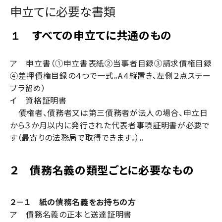
申立てに必要な書類
すべての申立てに共通のもの
１
ア 申立書（①申立書表紙②当事者目録③請求債権目録
④差押債権目録の４つで一式。
A
４縦置き、左側２点ステー
プラ留め）
イ 資格証明書
債権者、債務者又は第三債務者が法人の場合、申立日
から３か月以内に発行された代表者事項証明書が必要で
す（最寄りの法務局で取得できます。）。
２
債務名義の類型ごとに必要なもの
２－１ 紙の債務名義をお持ちの方
ア 債務名義の正本と送達証明書