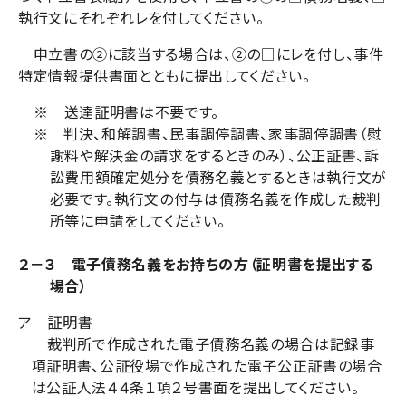
執行文にそれぞれレを付してください。
申立書の②に該当する場合は、②の□にレを付し、事件
特定情報提供書面とともに提出してください。
※ 送達証明書は不要です。
※ 判決、和解調書、民事調停調書、家事調停調書（慰
謝料や解決金の請求をするときのみ）、公正証書、訴
訟費用額確定処分を債務名義とするときは執行文が
必要です。執行文の付与は債務名義を作成した裁判
所等に申請をしてください
。
２－３ 電子債務名義をお持ちの方（証明書を提出する
場合）
ア 証明書
裁判所で作成された電子債務名義の場合は記録事
項証明書、公証役場で作成された電子公正証書の場合
は公証人法４４条１項２号書面を提出してください。