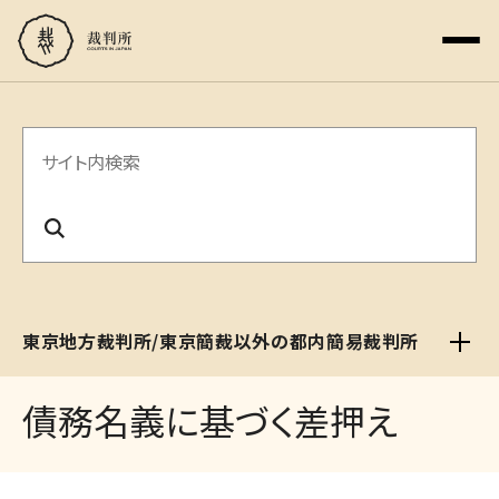
サ
イ
ト
内
検
東京地方裁判所/東京簡裁以外の都内簡易裁判所
索
債務名義に基づく差押え