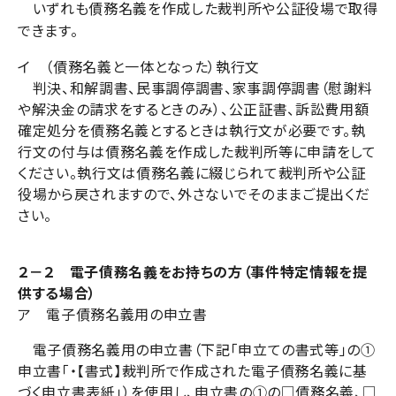
いずれも債務名義を作成した裁判所や公証役場で取得
できます。
イ （債務名義と一体となった）執行文
判決、和解調書、民事調停調書、家事調停調書（慰謝料
や解決金の請求をするときのみ）、公正証書、訴訟費用額
確定処分を債務名義とするときは執行文が必要です。執
行文の付与は債務名義を作成した裁判所等に申請をして
ください
。
執行文は債務名義に綴じられて裁判所や公証
役場から戻されますので、外さないでそのままご提出くだ
さい。
２－２ 電子債務名義をお持ちの方（事件特定情報を提
供する場合）
ア 電子債務名義用の申立書
電子債務名義用の申立書（下記「申立ての書式等」の①
申立書「・【書式】裁判所で作成された電子債務名義に基
づく申立書表紙」）を使用し、申立書の①の□債務名義、□