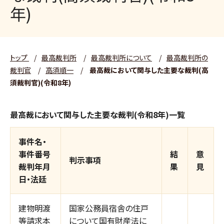
年)
トップ
/
最高裁判所
/
最高裁判所について
/
最高裁判所の
裁判官
/
高須順一
/
最高裁において関与した主要な裁判(高
須裁判官)(令和8年)
最高裁において関与した主要な裁判(令和8年)一覧
事件名・
事件番号
結
意
判示事項
裁判年月
果
見
日・法廷
建物明渡
国家公務員宿舎の住戸
等請求本
について国有財産法に