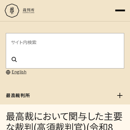
サ
イ
ト
内
English
検
索
最高裁判所
最高裁において関与した主要
な裁判(高須裁判官)(令和8