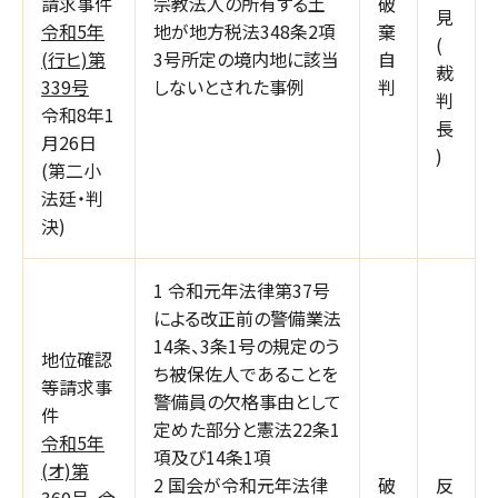
請求事件
宗教法人の所有する土
破
見
令和5年
地が地方税法348条2項
棄
(
(行ヒ)第
3号所定の境内地に該当
自
裁
339号
しないとされた事例
判
判
令和8年1
長
月26日
)
(第二小
法廷・判
決)
1 令和元年法律第37号
による改正前の警備業法
14条、3条1号の規定のう
地位確認
ち被保佐人であることを
等請求事
警備員の欠格事由として
件
定めた部分と憲法22条1
令和5年
項及び14条1項
(オ)第
2 国会が令和元年法律
破
反
360号、令