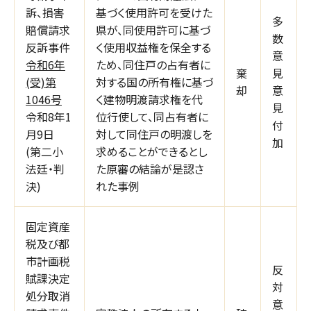
訴、損害
基づく使用許可を受けた
多
賠償請求
県が、同使用許可に基づ
数
反訴事件
く使用収益権を保全する
意
令和6年
ため、同住戸の占有者に
棄
見
(受)第
対する国の所有権に基づ
却
意
1046号
く建物明渡請求権を代
見
令和8年1
位行使して、同占有者に
付
月9日
対して同住戸の明渡しを
加
(第二小
求めることができるとし
法廷・判
た原審の結論が是認さ
決)
れた事例
固定資産
税及び都
市計画税
反
賦課決定
対
処分取消
意