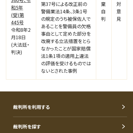
第37号による改正前の
棄
対
和5年
警備業法14条、3条1号
自
意
(受)第
の規定のうち被保佐人で
判
見
445号
あることを警備員の欠格
令和8年2
事由として定めた部分を
月18日
改廃する立法措置をとら
(大法廷・
なかったことが国家賠償
判決)
法1条1項の適用上違法
の評価を受けるものでは
ないとされた事例
裁判所を利用する
裁判所を探す