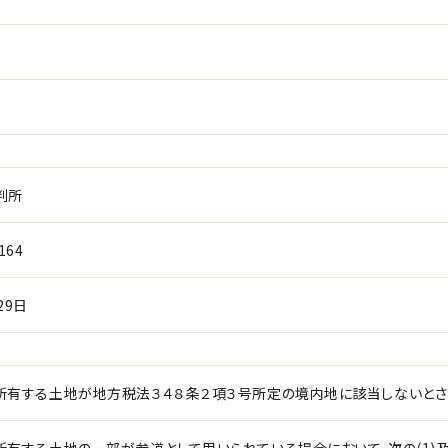
判所
164
29日
所有する土地が地方税法３４８条２項３号所定の境内地に該当しないと