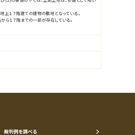
び(2)の事情の下では、上記土地は、参道として用い
、地上１７階建ての建物の敷地となっている。
階から１７階までの一部が存在している。
裁判例を調べる