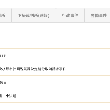
判所
下級裁判所(速報)
行政事件
労働事件
339
及び都市計画税賦課決定処分取消請求事件
26日
第二小法廷