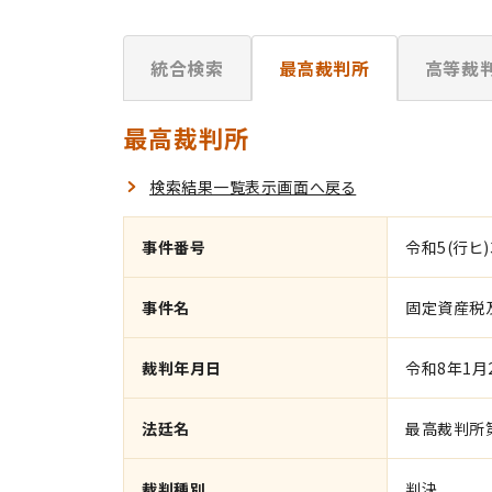
統合検索
最高裁判所
高等裁
最高裁判所
検索結果一覧表示画面へ戻る
事件番号
令和5(行ヒ)
事件名
固定資産税
裁判年月日
令和8年1月
法廷名
最高裁判所
裁判種別
判決