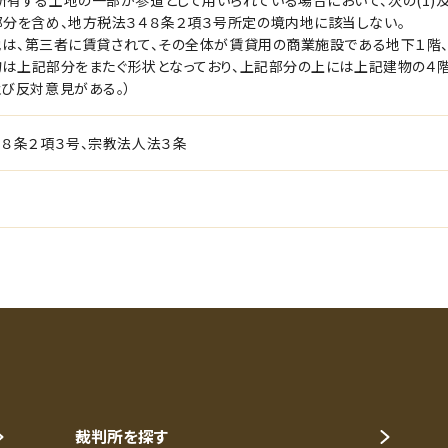
有する土地の一部が参道として用いられている場合において、次の(1)及
部分を含め、地方税法３４８条２項３号所定の境内地に該当しない。
土地は、第三者に賃貸されて、その全体が賃貸用の商業施設である地下１階
建物は上記部分をまたぐ形状となっており、上記部分の上には上記建物の４
及び反対意見がある。）
４８条２項３号、宗教法人法３条
裁判所を探す