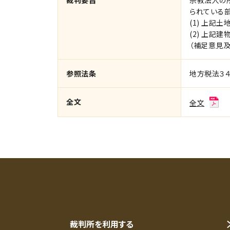
裁判要旨
宗教法人の所
られている
(1) 上記
(2) 上記
（補足意見
参照法条
地方税法３
全文
全文
裁判所を利用する