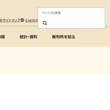
サ
イ
せ
サイトマップ
English
ト
情報
統計・資料
裁判所を知る
内
検
索