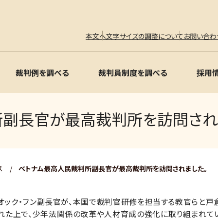
本文へ
文字サイズの調整について
お問い合わ
裁判例を調べる
裁判員制度を調べる
採用
所副長官が最高裁判所を訪問され
ス
/
ベトナム最高人民裁判所副長官が最高裁判所を訪問されました。
クオック・フン副長官が、本国で裁判官研修を担当する教官らと
れた上で、少年法関係の改革や人材育成の強化に取り組まれてい