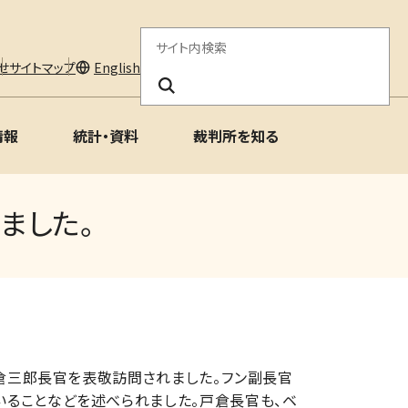
サ
せ
サイトマップ
English
イ
ト
情報
統計・資料
裁判所を知る
内
検
ました。
索
戸倉三郎長官を表敬訪問されました。フン副長官
ることなどを述べられました。戸倉長官も、ベ