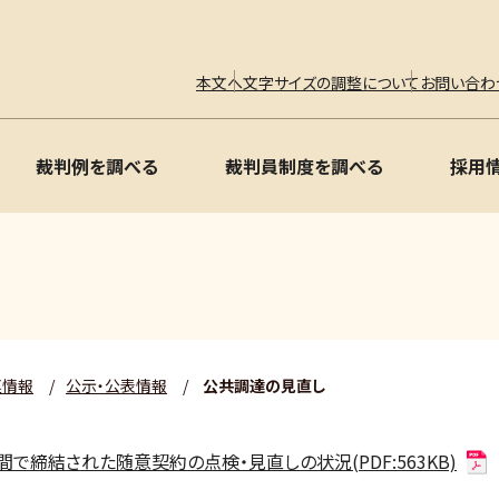
本文へ
文字サイズの調整について
お問い合わ
裁判例を調べる
裁判員制度を調べる
採用
連情報
/
公示・公表情報
/
公共調達の見直し
締結された随意契約の点検・見直しの状況(PDF:563KB)