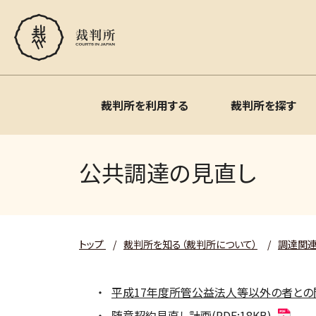
裁判所を利用する
裁判所を探す
公共調達の見直し
トップ
/
裁判所を知る（裁判所について）
/
調達関
平成17年度所管公益法人等以外の者との間で
随意契約見直し計画(PDF:18KB)