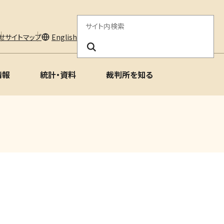
サ
せ
サイトマップ
English
イ
ト
情報
統計・資料
裁判所を知る
内
検
索