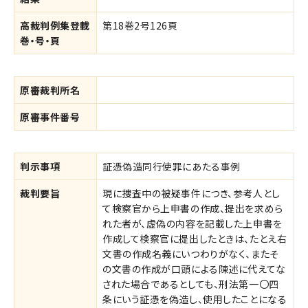
高裁判例集登載
第18巻2号126頁
巻・号・頁
原審裁判所名
原審事件番号
判示事項
証憑偽造同行使罪にあたる事例
裁判要旨
現に捜査中の被疑事件につき、参考人とし
て検察官から上申書の作成、提出を求めら
れた者が、虚偽の内容を記載した上申書を
作成して検察官に提出したときは、たとえ右
文書の作成名義にいつわりがなく、またそ
の文書の作成が口頭による陳述に代えてな
された場合であるとしても、刑法第一〇四
条にいう証憑を偽造し、使用したことになる