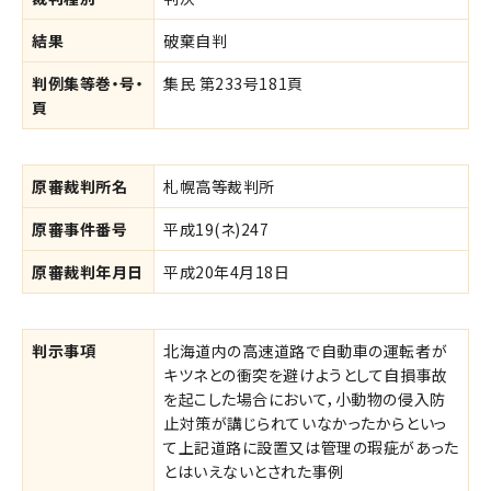
結果
破棄自判
判例集等巻・号・
集民 第233号181頁
頁
原審裁判所名
札幌高等裁判所
原審事件番号
平成19(ネ)247
原審裁判年月日
平成20年4月18日
判示事項
北海道内の高速道路で自動車の運転者が
キツネとの衝突を避けようとして自損事故
を起こした場合において，小動物の侵入防
止対策が講じられていなかったからといっ
て上記道路に設置又は管理の瑕疵があった
とはいえないとされた事例