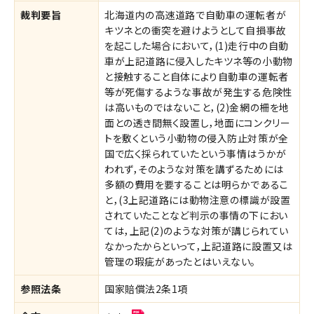
裁判要旨
北海道内の高速道路で自動車の運転者が
キツネとの衝突を避けようとして自損事故
を起こした場合において，(1)走行中の自動
車が上記道路に侵入したキツネ等の小動物
と接触すること自体により自動車の運転者
等が死傷するような事故が発生する危険性
は高いものではないこと，(2)金網の柵を地
面との透き間無く設置し，地面にコンクリー
トを敷くという小動物の侵入防止対策が全
国で広く採られていたという事情はうかが
われず，そのような対策を講ずるためには
多額の費用を要することは明らかであるこ
と，(3上記道路には動物注意の標識が設置
されていたことなど判示の事情の下におい
ては，上記(2)のような対策が講じられてい
なかったからといって，上記道路に設置又は
管理の瑕疵があったとはいえない。
参照法条
国家賠償法2条1項