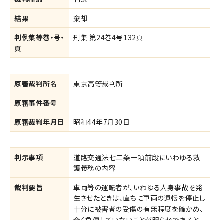
結果
棄却
判例集等巻・号・
刑集 第24巻4号132頁
頁
原審裁判所名
東京高等裁判所
原審事件番号
原審裁判年月日
昭和44年7月30日
判示事項
道路交通法七二条一項前段にいわゆる救
護義務の内容
裁判要旨
車両等の運転者が、いわゆる人身事故を発
生させたときは、直ちに車両の運転を停止し
十分に被害者の受傷の有無程度を確かめ、
全く負傷していないことが明らかであると