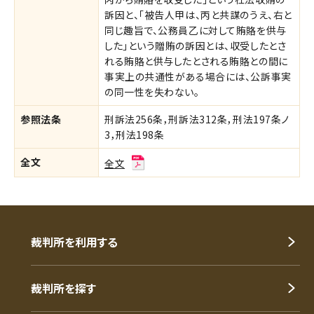
訴因と、「被告人甲は、丙と共謀のうえ、右と
同じ趣旨で、公務員乙に対して賄賂を供与
した」という贈賄の訴因とは、収受したとさ
れる賄賂と供与したとされる賄賂との間に
事実上の共通性がある場合には、公訴事実
の同一性を失わない。
参照法条
刑訴法256条，刑訴法312条，刑法197条ノ
3，刑法198条
全文
全文
裁判所を利用する
裁判所を探す