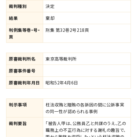
裁判種別
決定
結果
棄却
判例集等巻・号・
刑集 第32巻2号218頁
頁
原審裁判所名
東京高等裁判所
原審事件番号
原審裁判年月日
昭和52年4月6日
判示事項
枉法収賄と贈賄の各訴因の間に公訴事実
の同一性が認められる事例
裁判要旨
「被告人甲は、公務員乙と共謀のうえ、乙の
職務上の不正行為に対する謝礼の趣旨で、
丙から賄賂を収受した」という枉法収賄の