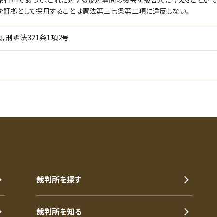
旅行中であつて、これに対する反対尋問の機会を被告人に与えることがで
を証拠として採用することは憲法第三七条第二項に違反しない。
項，刑訴法321条1項2号
裁判所を探す
裁判所を知る