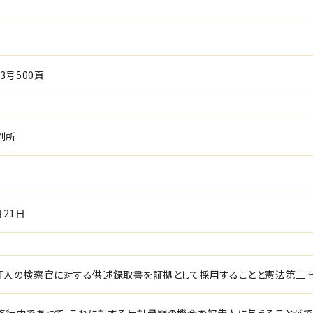
3号500頁
判所
月21日
証人の検察官に対する供述録取書を証拠として採用することと憲法第三