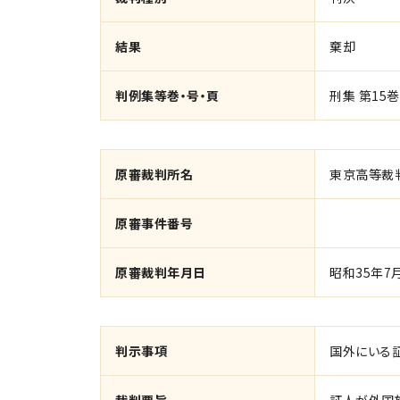
結果
棄却
判例集等巻・号・頁
刑集 第15巻
原審裁判所名
東京高等裁
原審事件番号
原審裁判年月日
昭和35年7
判示事項
国外にいる