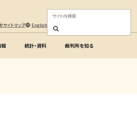
サ
イ
せ
サイトマップ
English
ト
情報
統計・資料
裁判所を知る
内
検
索