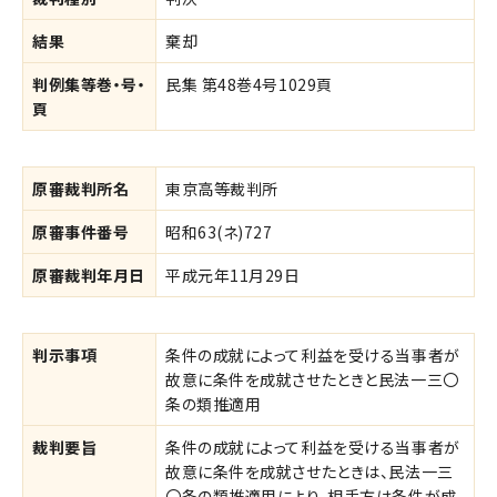
結果
棄却
判例集等巻・号・
民集 第48巻4号1029頁
頁
原審裁判所名
東京高等裁判所
原審事件番号
昭和63(ネ)727
原審裁判年月日
平成元年11月29日
判示事項
条件の成就によって利益を受ける当事者が
故意に条件を成就させたときと民法一三〇
条の類推適用
裁判要旨
条件の成就によって利益を受ける当事者が
故意に条件を成就させたときは、民法一三
〇条の類推適用により、相手方は条件が成