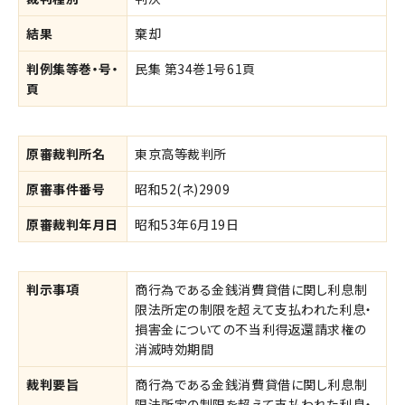
結果
棄却
判例集等巻・号・
民集 第34巻1号61頁
頁
原審裁判所名
東京高等裁判所
原審事件番号
昭和52(ネ)2909
原審裁判年月日
昭和53年6月19日
判示事項
商行為である金銭消費貸借に関し利息制
限法所定の制限を超えて支払われた利息・
損害金についての不当利得返還請求権の
消滅時効期間
裁判要旨
商行為である金銭消費貸借に関し利息制
限法所定の制限を超えて支払われた利息・