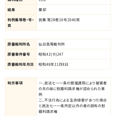
結果
棄却
判例集等巻・号・
民集 第28巻10号2040頁
頁
原審裁判所名
仙台高等裁判所
原審事件番号
昭和42(ネ)247
原審裁判年月日
昭和48年11月8日
判示事項
一、民法七一一条の類推適用により被害者
の夫の妹に慰藉料請求権が認められた事
例
二、不法行為による生命侵害があつた場合
と民法七一一条所定以外の者の固有の慰
藉料請求権