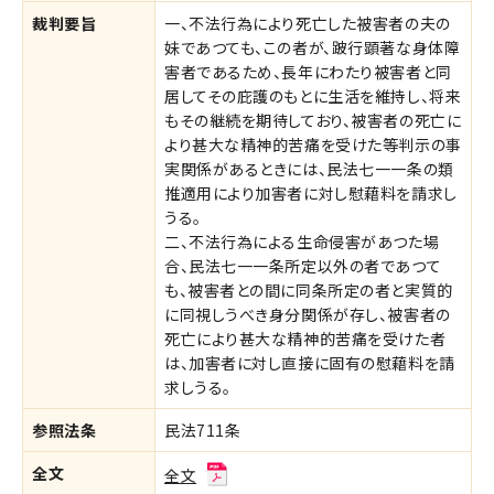
裁判要旨
一、不法行為により死亡した被害者の夫の
妹であつても、この者が、跛行顕著な身体障
害者であるため、長年にわたり被害者と同
居してその庇護のもとに生活を維持し、将来
もその継続を期待しており、被害者の死亡に
より甚大な精神的苦痛を受けた等判示の事
実関係があるときには、民法七一一条の類
推適用により加害者に対し慰藉料を請求し
うる。
二、不法行為による生命侵害があつた場
合、民法七一一条所定以外の者であつて
も、被害者との間に同条所定の者と実質的
に同視しうべき身分関係が存し、被害者の
死亡により甚大な精神的苦痛を受けた者
は、加害者に対し直接に固有の慰藉料を請
求しうる。
参照法条
民法711条
全文
全文