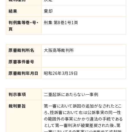
結果
棄却
判例集等巻・号・
刑集 第8巻1号1頁
頁
原審裁判所名
大阪高等裁判所
原審事件番号
原審裁判年月日
昭和26年3月19日
判示事項
二重起訴にあたらない一事例
裁判要旨
第一審において訴因の追加がなされたとこ
ろ、控訴審において右は公訴事実の同一性
の範囲外の事実にかかり違法の手続である
として第一審判決が破棄差戻された後、第
一審においてその事実につき改めて追起訴