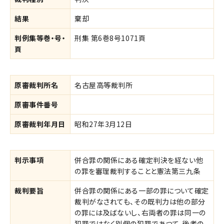
結果
棄却
判例集等巻・号・
刑集 第6巻8号1071頁
頁
原審裁判所名
名古屋高等裁判所
原審事件番号
原審裁判年月日
昭和27年3月12日
判示事項
併合罪の関係にある確定判決を経ない他
の罪を審理裁判することと憲法第三九条
裁判要旨
併合罪の関係にある一部の罪について確定
裁判がなされても、その既判力は他の部分
の罪には及ばないし、右両者の罪は同一の
犯罪ではなく別個の犯罪であつて、後者の