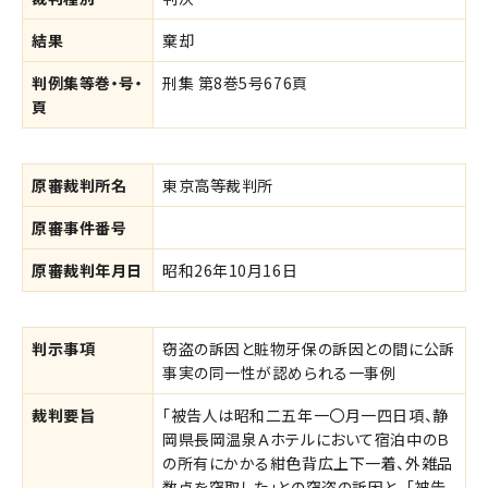
結果
棄却
判例集等巻・号・
刑集 第8巻5号676頁
頁
原審裁判所名
東京高等裁判所
原審事件番号
原審裁判年月日
昭和26年10月16日
判示事項
窃盗の訴因と賍物牙保の訴因との間に公訴
事実の同一性が認められる一事例
裁判要旨
「被告人は昭和二五年一〇月一四日項、静
岡県長岡温泉Ａホテルにおいて宿泊中のＢ
の所有にかかる紺色背広上下一着、外雑品
数点を窃取した」との窃盗の訴因と、「被告