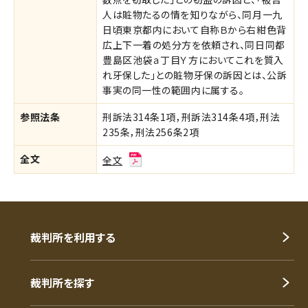
人は賍物たるの情を知りながら、同月一九
日頃東京都内において自称Ｂから右紺色背
広上下一着の処分方を依頼され、同日同都
豊島区池袋ａ丁目Ｙ方においてこれを質入
れ牙保した」との賍物牙保の訴因とは、公訴
事実の同一性の範囲内に属する。
参照法条
刑訴法314条1項，刑訴法314条4項，刑法
235条，刑法256条2項
全文
全文
裁判所を利用する
裁判所を探す