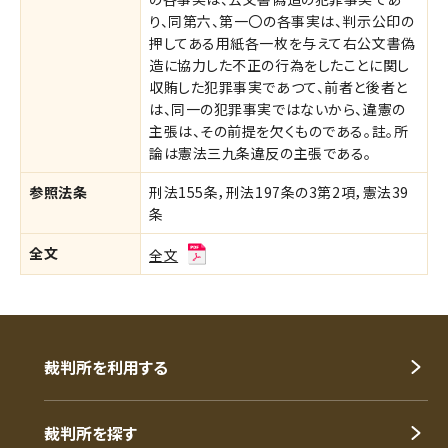
り、同第六、第一〇の各事実は、判示公印の
押してある用紙各一枚を与えて右公文書偽
造に協力した不正の行為をしたことに関し
収賄した犯罪事実であつて、前者と後者と
は、同一の犯罪事実ではないから、違憲の
主張は、その前提を欠くものである。註。所
論は憲法三九条違反の主張である。
参照法条
刑法155条，刑法197条の3第2項，憲法39
条
全文
全文
裁判所を利用する
裁判所を探す