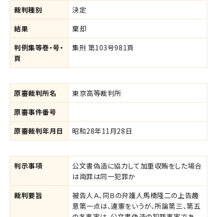
裁判種別
決定
結果
棄却
判例集等巻・号・
集刑 第103号981頁
頁
原審裁判所名
東京高等裁判所
原審事件番号
原審裁判年月日
昭和28年11月28日
判示事項
公文書偽造に協力して加重収賄をした場合
は両罪は同一犯罪か
裁判要旨
被告人Ａ、同Ｂの弁護人馬橋隆二の上告趣
意第一点は、違憲をいうが、所論第三、第五
の各事実は、公文書偽造の犯罪事実であ