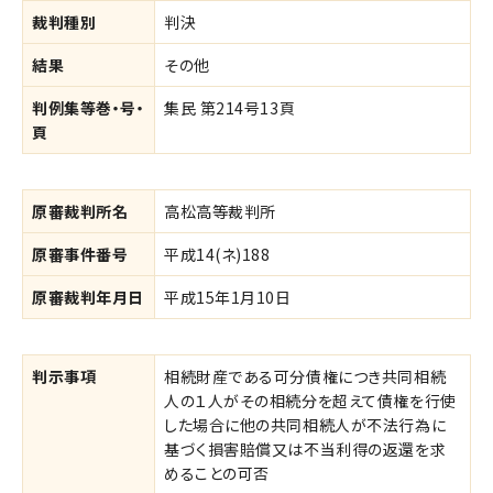
裁判種別
判決
結果
その他
判例集等巻・号・
集民 第214号13頁
頁
原審裁判所名
高松高等裁判所
原審事件番号
平成14(ネ)188
原審裁判年月日
平成15年1月10日
判示事項
相続財産である可分債権につき共同相続
人の１人がその相続分を超えて債権を行使
した場合に他の共同相続人が不法行為に
基づく損害賠償又は不当利得の返還を求
めることの可否