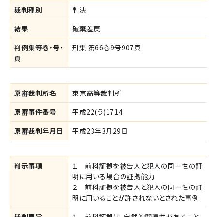
裁判種別
判決
結果
破棄差戻
判例集等巻・号・
刑集 第66巻9号907頁
頁
原審裁判所名
東京高等裁判所
原審事件番号
平成22(う)1714
原審裁判年月日
平成23年3月29日
判示事項
１ 前科証拠を被告人と犯人の同一性の証
明に用いる場合の証拠能力
２ 前科証拠を被告人と犯人の同一性の証
明に用いることが許されないとされた事例
裁判要旨
１ 前科証拠は，自然的関連性があること