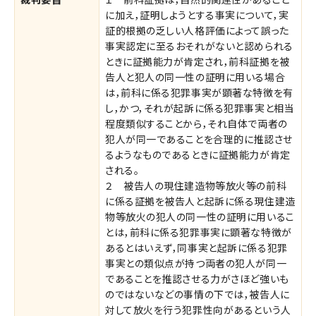
に加え，証明しようとする事実について，実
証的根拠の乏しい人格評価によって誤った
事実認定に至るおそれがないと認められる
ときに証拠能力が肯定され，前科証拠を被
告人と犯人の同一性の証明に用いる場合
は，前科に係る犯罪事実が顕著な特徴を有
し，かつ，それが起訴に係る犯罪事実と相当
程度類似することから，それ自体で両者の
犯人が同一であることを合理的に推認させ
るようなものであるときに証拠能力が肯定
される。
２ 被告人の現住建造物等放火等の前科
に係る証拠を被告人と起訴に係る現住建造
物等放火の犯人の同一性の証明に用いるこ
とは，前科に係る犯罪事実に顕著な特徴が
あるとはいえず，同事実と起訴に係る犯罪
事実との類似点が持つ両者の犯人が同一
であることを推認させる力がさほど強いも
のではないなどの事情の下では，被告人に
対して放火を行う犯罪性向があるという人