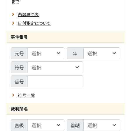
索
まで
O
範
西暦早見表
囲
日付指定について
指
事件番号
定
元号
年
の
設
符号
定
番号
符号一覧
裁判所名
審級
管轄