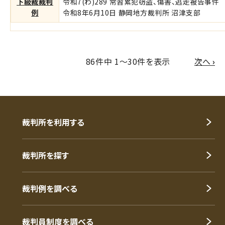
下級裁裁判
令和7(わ)289 常習累犯窃盗、傷害、逃走被告事件
例
令和8年6月10日 静岡地方裁判所 沼津支部
次
86件中 1～30件を表示
次へ
›
裁判所を利用する
裁判所を探す
裁判例を調べる
裁判員制度を調べる