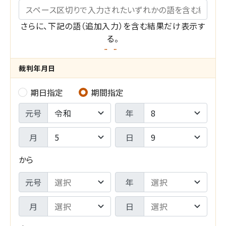
キーワード
さらに、下記の語（追加入力）を含む結果だけ表示す
る。
裁判年月日
期日指定
期間指定
裁
期
判
元号
年
間
年
月
日
F
月
から
R
日
期
元号
年
O
-
間
M
月
日
検
T