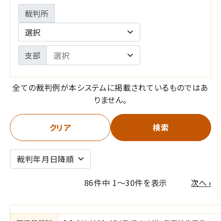
裁判所
選択
支部
全ての裁判例が本システムに掲載されているものではあ
りません。
クリア
検索
次
86件中 1～30件を表示
次へ
›