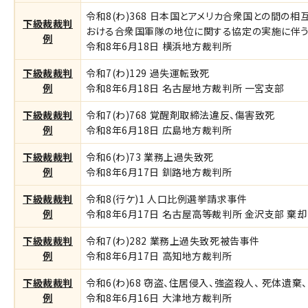
令和8(わ)368 日本国とアメリカ合衆国との間
下級裁裁判
おける合衆国軍隊の地位に関する協定の実施に伴
例
令和8年6月18日 横浜地方裁判所
下級裁裁判
令和7(わ)129 過失運転致死
例
令和8年6月18日 名古屋地方裁判所 一宮支部
下級裁裁判
令和7(わ)768 覚醒剤取締法違反、傷害致死
例
令和8年6月18日 広島地方裁判所
下級裁裁判
令和6(わ)73 業務上過失致死
例
令和8年6月17日 釧路地方裁判所
下級裁裁判
令和8(行ケ)1 人口比例選挙請求事件
例
令和8年6月17日 名古屋高等裁判所 金沢支部 棄却
下級裁裁判
令和7(わ)282 業務上過失致死被告事件
例
令和8年6月17日 高知地方裁判所
下級裁裁判
令和6(わ)68 窃盗、住居侵入、強盗殺人、 死体
例
令和8年6月16日 大津地方裁判所