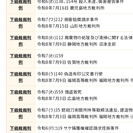
下級裁裁判
令和6(わ)138、154号 殺人未遂、傷害被告事件
例
令和8年7月16日 鹿児島地方裁判所
下級裁裁判
令和7(ワ)212 損害賠償請求事件
例
令和8年7月15日 山形地方裁判所
下級裁裁判
令和8(わ)112 廃棄物の処理及び清掃に関する法
例
令和8年7月9日 静岡地方裁判所 沼津支部
下級裁裁判
令和7(わ)159
例
令和8年7月9日 佐賀地方裁判所
下級裁裁判
令和8(う)140 偽造有印公文書行使
例
令和8年7月9日 福岡高等裁判所 福岡地方裁判所 令和
下級裁裁判
令和7(わ)559 強盗致死
例
令和8年7月3日 広島地方裁判所
下級裁裁判
令和7(う)35 銃砲刀剣類所持等取締法違反、建造
例
令和8年7月3日 福岡高等裁判所 福岡地方裁判所 小倉
下級裁裁判
令和6(行コ)9 サケ捕獲権確認請求控訴事件