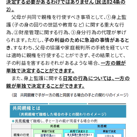
決定する必要があるわけではありません（民法
824
条の
2
）。
父母が共同で親権を行使すべき事項として、①身上監
護（子の身の回りの世話や教育など）に関する重大な行
為、②財産管理に関する行為、③身分行為の代理が挙げ
られます。ただし、
子の利益のために急迫の事情があると
き
、すなわち、父母の協議や家庭裁判所の手続を経ていて
は適時に親権を行使することができず、その結果として、
子の利益を害するおそれがあるような場合、
一方の親が
単独で決定することができます。
また、身上監護に関する
日常の行為
については、一方の
親が単独で決定することができます。