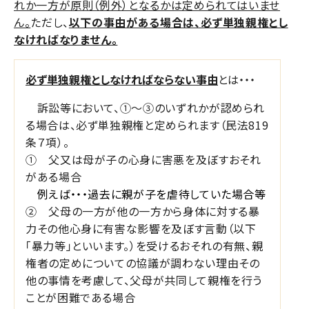
れか一方が原則（例外）となるかは定められてはいませ
ん。
ただし、
以下の事由がある場合は、必ず単独親権とし
なければなりません。
必ず単独親権としなければならない事由
とは・・・
訴訟等において、
①
～
③
のいずれかが認められ
る場合は、必ず単独親権と定められます（民法
819
条７項）。
① 父又は母が子の心身に害悪を及ぼすおそれ
がある場合
例えば・・・過去に親が子を虐待していた場合等
② 父母の一方が他の一方から身体に対する暴
力その他心身に有害な影響を及ぼす言動（以下
「暴力等」といいます。）を受けるおそれの有無、親
権者の定めについての協議が調わない理由その
他の事情を考慮して、父母が共同して親権を行う
ことが困難である場合