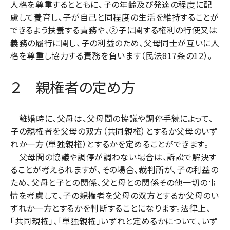
人格を尊重するとともに、子の年齢及び発達の程度に配
慮して養育し、子が自己と同程度の生活を維持することが
できるよう扶養する責務や、
②
子に関する権利の行使又は
義務の履行に関し、子の利益のため、父母同士が互いに人
格を尊重し協力する責務を負います（民法
817
条の
12
）。
２ 親権者の定め方
離婚時に、父母は、父母間の協議や調停手続によって、
子の親権者を父母の双方（共同親権）とするか父母のいず
れか一方（単独親権）とするかを定めることができます。
父母間の協議や調停が調わない場合は、訴訟で解決す
ることが考えられますが、その場合、裁判所が、子の利益の
ため、父母と子との関係、父と母との関係その他一切の事
情を考慮して、子の親権者を父母の双方とするか父母のい
ずれか一方とするかを判断することになります。法律上、
「共同親権」、「単独親権」いずれと定めるかについて、いず