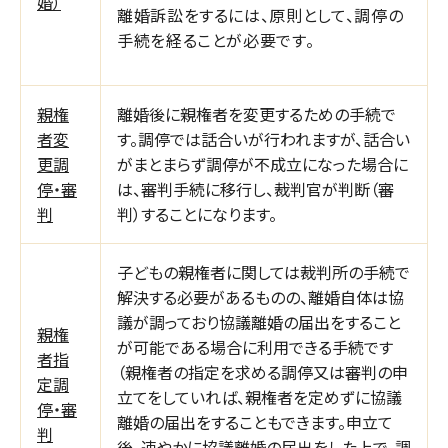
婚）
離婚訴訟をするには、原則として、調停の
手続を経ることが必要です。
親権
離婚後に親権者を変更するための手続で
者変
す。調停では話合いが行われますが、話合い
更調
がまとまらず調停が不成立になった場合に
停・審
は、審判手続に移行し、裁判官が判断（審
判
判）することになります。
子どもの親権者に関しては裁判所の手続で
解決する必要があるものの、離婚自体は協
議が調っており協議離婚の届出をすること
親権
が可能である場合に利用できる手続です
者指
（親権者の指定を求める調停又は審判の申
定調
立てをしていれば、親権者を定めずに協議
停・審
離婚の届出をすることもできます。申立て
判
後、速やかに協議離婚の届出をした上で、調