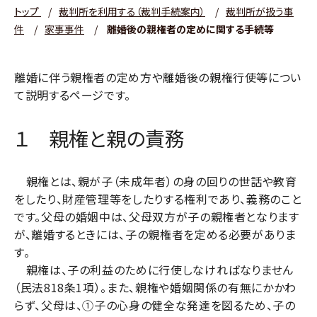
トップ
/
裁判所を利用する（裁判手続案内）
/
裁判所が扱う事
件
/
家事事件
/
離婚後の親権者の定めに関する手続等
離婚に伴う親権者の定め方や離婚後の親権行使等につい
て説明するページです。
１ 親権と親の責務
親権とは、親が子（未成年者）の身の回りの世話や教育
をしたり、財産管理等をしたりする権利であり、義務のこと
です。父母の婚姻中は、父母双方が子の親権者となります
が、離婚するときには、子の親権者を定める必要がありま
す。
親権は、子の利益のために行使しなければなりません
（民法
818
条
1
項）。また、親権や婚姻関係の有無にかかわ
らず、父母は、
①
子の心身の健全な発達を図るため、子の