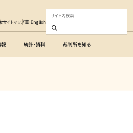
サ
せ
サイトマップ
English
イ
ト
情報
統計・資料
裁判所を知る
内
検
索