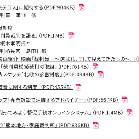
法テラス」に期待する（PDF:904KB）
所判事 津野 修
員制度
判員裁判を語る」（PDF:1MB）
木孝明氏と
所長官 島田仁郎
画紹介「映画『裁判員 ～選ばれ、そして見えてきたもの～』」（PDF
「裁判員模擬裁判の取組」（PDF:761KB）
スケッチ「北欧の参審制度」（PDF:484KB）
育費に関する制度」（PDF:455KB）
プ「専門訴訟で活躍するアドバイザー」（PDF:567KB）
使ってみよう督促手続オンラインシステム」（PDF:1.4MB）
「熊本地方・家庭裁判所」（PDF:836KB）