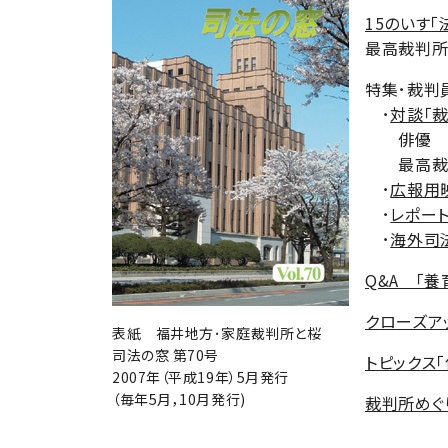
15のいす「
最高裁判
特集･裁判
･
対談「裁
俳優 榎
最高裁判
･
広報用映
･
レポート
･
海外司法
Q&A 「養
クローズアッ
表紙 福井地方･家庭裁判所と桜
司法の窓 第70号
トピックス「
2007年（平成19年）5月発行
（毎年5月，10月発行)
裁判所めぐり