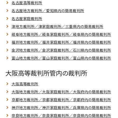
名古屋高等裁判所
名古屋地方裁判所／愛知県内の簡易裁判所
名古屋家庭裁判所
津地方裁判所／津家庭裁判所／三重県内の簡易裁判所
岐阜地方裁判所／岐阜家庭裁判所／岐阜県内の簡易裁判所
福井地方裁判所／福井家庭裁判所／福井県内の簡易裁判所
金沢地方裁判所／金沢家庭裁判所／石川県内の簡易裁判所
富山地方裁判所／富山家庭裁判所／富山県内の簡易裁判所
大阪高等裁判所管内の裁判所
大阪高等裁判所
大阪地方裁判所／大阪家庭裁判所／大阪府内の簡易裁判所
京都地方裁判所／京都家庭裁判所／京都府内の簡易裁判所
神戸地方裁判所／神戸家庭裁判所／兵庫県内の簡易裁判所
奈良地方裁判所／奈良家庭裁判所／奈良県内の簡易裁判所