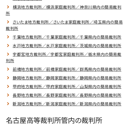
横浜地方裁判所／横浜家庭裁判所／神奈川県内の簡易裁判
所
さいたま地方裁判所／さいたま家庭裁判所／埼玉県内の簡易
裁判所
千葉地方裁判所／千葉家庭裁判所／千葉県内の簡易裁判所
水戸地方裁判所／水戸家庭裁判所／茨城県内の簡易裁判所
宇都宮地方裁判所／宇都宮家庭裁判所／栃木県内の簡易裁
判所
前橋地方裁判所／前橋家庭裁判所／群馬県内の簡易裁判所
静岡地方裁判所／静岡家庭裁判所／静岡県内の簡易裁判所
甲府地方裁判所／甲府家庭裁判所／山梨県内の簡易裁判所
長野地方裁判所／長野家庭裁判所／長野県内の簡易裁判所
新潟地方裁判所／新潟家庭裁判所／新潟県内の簡易裁判所
名古屋高等裁判所管内の裁判所