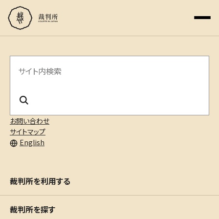
サ
イ
ト
内
お問い合わせ
サイトマップ
検
English
索
裁判所を利用する
裁判所を探す