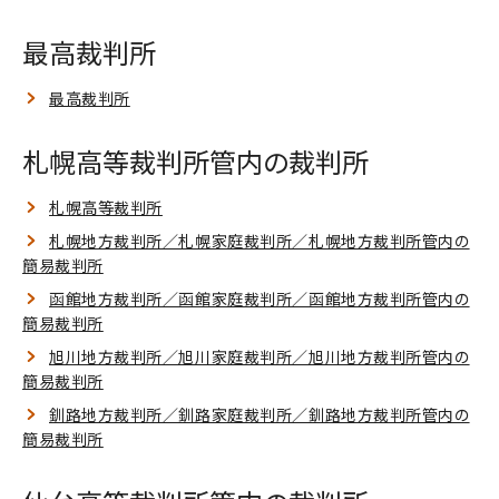
最高裁判所
最高裁判所
札幌高等裁判所管内の裁判所
札幌高等裁判所
札幌地方裁判所／札幌家庭裁判所／札幌地方裁判所管内の
簡易裁判所
函館地方裁判所／函館家庭裁判所／函館地方裁判所管内の
簡易裁判所
旭川地方裁判所／旭川家庭裁判所／旭川地方裁判所管内の
簡易裁判所
釧路地方裁判所／釧路家庭裁判所／釧路地方裁判所管内の
簡易裁判所