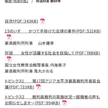
報誌「司法の窓」
/
司法の窓 第83号
目次(PDF：343KB)
15のいす かつて手掛けた法律の事件(PDF：521KB)
最高裁判所判事 山本庸幸
対談 女性が活躍する社会を目指して(PDF：788KB)
国立女性教育会館理事長 内海房子
最高裁判所判事 鬼丸かおる
トピックス1 第17回アジア太平洋最高裁判所長官会
議(PDF：733KB)
トピックス2 裁判員裁判の実施状況～経験者の声も
お知らせします～(PDF：994KB)