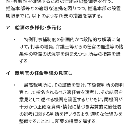
性・客観性を確保するための仕組みの整備等を行う。
推進本部等との適切な連携を図りつつ，推進本部の設置
期限までに，以下のような所要の措置を講ずる。
ア 給源の多様化・多元化
特例判事補制度の計画的かつ段階的な解消に向
けて，判事の増員，弁護士等からの任官の推進等の諸
条件の整備の状況等を踏まえつつ，所要の措置を講
ずる。
イ 裁判官の任命手続の見直し
最高裁判所に，その諮問を受け，下級裁判所の裁判
官として指名されるべき適任者を選考し，その結果を
意見として述べる機関を設置するとともに，同機関が
十分かつ正確な資料・情報に基づき実質的に適任者
の選考に関する判断を行いうるよう，適切な仕組みを
整備することとし，所要の措置を講ずる。