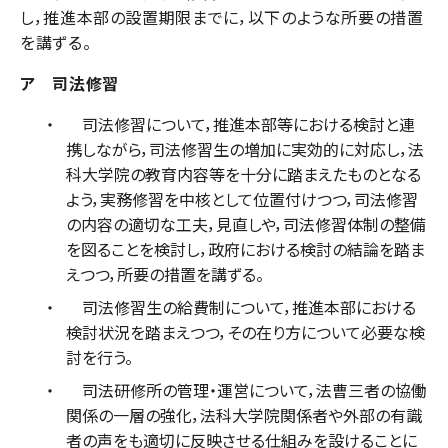
し，推進本部の設置期限までに，以下のような所要の措置
を講ずる。
ア 司法修習
司法修習について，推進本部等における検討と連
携しながら，司法修習生の増加に実効的に対応し，法
科大学院の教育内容等を十分に踏まえたものとなる
よう，実務修習を中核として位置付けつつ，司法修習
の内容の適切な工夫，見直しや，司法修習体制の整備
を図ることを検討し，政府における検討の結論を踏ま
えつつ，所要の措置を講ずる。
司法修習生の給費制について，推進本部における
検討状況を踏まえつつ，その在り方について必要な検
討を行う。
司法研修所の管理・運営について，法曹三者の協働
関係の一層の強化，法科大学院関係者や外部の有識
者の声をも適切に反映させる仕組みを設けることに