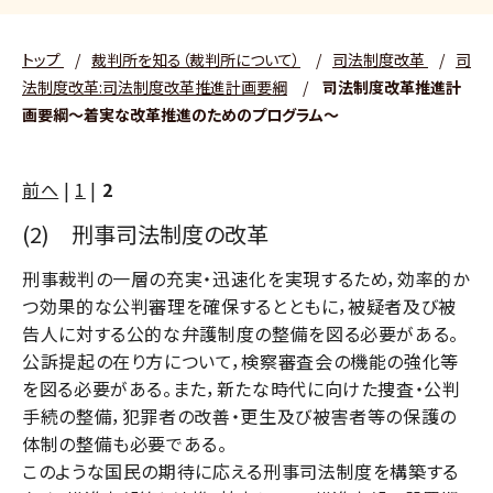
トップ
/
裁判所を知る（裁判所について）
/
司法制度改革
/
司
法制度改革:司法制度改革推進計画要綱
/
司法制度改革推進計
画要綱～着実な改革推進のためのプログラム～
前へ
|
1
|
2
(2) 刑事司法制度の改革
刑事裁判の一層の充実・迅速化を実現するため，効率的か
つ効果的な公判審理を確保するとともに，被疑者及び被
告人に対する公的な弁護制度の整備を図る必要がある。
公訴提起の在り方について，検察審査会の機能の強化等
を図る必要がある。また，新たな時代に向けた捜査・公判
手続の整備，犯罪者の改善・更生及び被害者等の保護の
体制の整備も必要である。
このような国民の期待に応える刑事司法制度を構築する