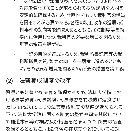
より適正かつ迅速な裁判を実現し，専門事件への
対応を強化することが求められており，適切な人材を
安定的に確保するため，計画性をもった裁判官の増員
を図ることが必要である。各種の制度改革の進展，裁
判事件の動向等を踏まえるとともに，その制度等を効
率的に活用しつつ，裁判官の必要な増員を図るため，
所要の措置を講ずる。
上記の目的を達成するため，裁判所書記官等の裁
判所職員の質，能力の向上を一層推し進めるととも
に，その必要な増員を図るため，所要の措置を講ずる。
(2) 法曹養成制度の改革
質量ともに豊かな法曹を確保するため，法科大学院にお
ける法学教育，司法試験，司法修習を有機的に連携させ
た「プロセス」としての法曹養成制度の整備が進められる
下で，法科大学院に関する制度の整備や司法試験につい
て推進本部等の検討及び措置を踏まえつつ，所要の措置
を講ずるとともに，司法修習の在り方などについて検討