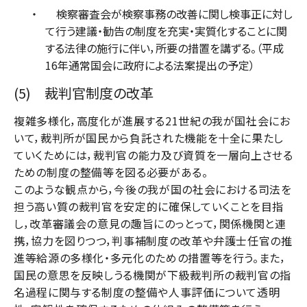
検察審査会が検察事務の改善に関し検事正に対し
て行う建議・勧告の制度を充実・実質化することに関
する法律の施行に伴い，所要の措置を講ずる。（平成
16年通常国会に政府による法案提出の予定）
(5) 裁判官制度の改革
複雑多様化，高度化が進展する21世紀の我が国社会にお
いて，裁判所が国民から負託された機能を十全に果たし
ていくためには，裁判官の能力及び資質を一層向上させる
ための制度の整備等を図る必要がある。
このような観点から，今後の我が国の社会における司法を
担う高い質の裁判官を安定的に確保していくことを目指
し，改革審議会の意見の趣旨にのっとって，関係機関と連
携，協力を図りつつ，判事補制度の改革や弁護士任官の推
進等給源の多様化・多元化のための措置等を行う。また，
国民の意思を反映しうる機関が下級裁判所の裁判官の指
名過程に関与する制度の整備や人事評価について透明