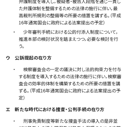
弁護制度を導入し，被疑者・被告人段階を通じ一貫し
た弁護体制を整備するための法律の施行に伴い，最
高裁判所規則の整備等の所要の措置を講ずる。（平成
16年通常国会に政府による法案提出の予定）
少年審判手続における公的付添人制度について，
推進本部の検討状況を踏まえつつ，必要な検討を行
う。
ウ 公訴提起の在り方
検察審査会の一定の議決に対し法的拘束力を付与
する制度を導入するための法律の施行に伴い，検察審
査会の効率的体制を構築するための所要の措置を講
ずる。（平成16年通常国会に政府による法案提出の予
定）
エ 新たな時代における捜査・公判手続の在り方
刑事免責制度等新たな捜査手法の導入の是非並