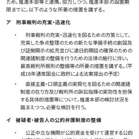
ため，推進本部等と連携，協力しつつ，推進本部の設置期
限までに，以下のような所要の措置を講ずる。
ア 刑事裁判の充実・迅速化
刑事裁判の充実・迅速化を図るための方策として，
充実した争点整理のための新たな準備手続の創設及
び証拠開示の拡充並びに連日的開廷の確保のための
関連諸制度の整備を行うための法律の施行に伴い，
最高裁判所規則の整備等の所要の措置を講ずる。（平
成16年通常国会に政府による法案提出の予定）
直接主義・口頭主義の実質化を図るための関連諸
制度の在り方及び裁判所の訴訟指揮の実効性を担保
する具体的措置等について，推進本部の検討状況を
踏まえつつ，必要な検討を行う。
イ 被疑者・被告人の公的弁護制度の整備
公正中立な機関が公的資金を受けて運営する公的