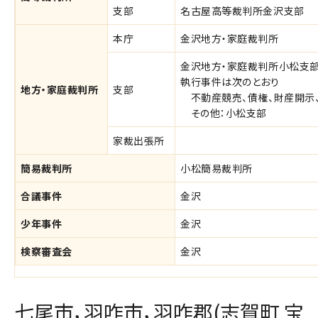
支部
名古屋高等裁判所金沢支部
本庁
金沢地方・家庭裁判所
金沢地方・家庭裁判所小松支
執行事件は次のとおり
地方・家庭裁判所
支部
不動産競売、債権、財産開示
その他：小松支部
家裁出張所
簡易裁判所
小松簡易裁判所
合議事件
金沢
少年事件
金沢
検察審査会
金沢
七尾市，羽咋市，羽咋郡(志賀町 宝