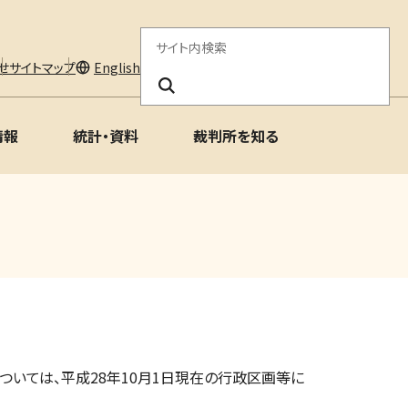
サ
せ
サイトマップ
English
イ
ト
情報
統計・資料
裁判所を知る
内
検
索
いては、平成28年10月1日現在の行政区画等に