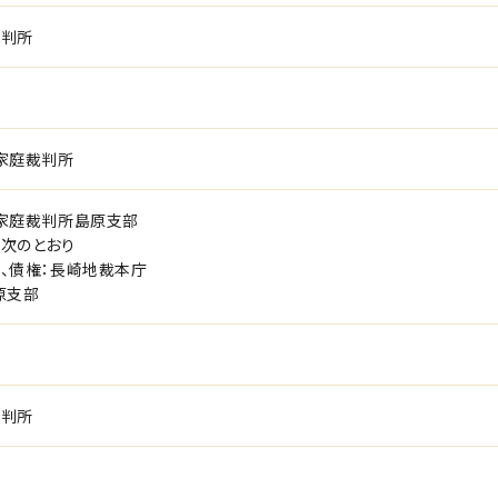
裁判所
家庭裁判所
家庭裁判所島原支部
次のとおり
、債権：長崎地裁本庁
原支部
裁判所