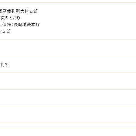
家庭裁判所大村支部
次のとおり
、債権：長崎地裁本庁
村支部
裁判所