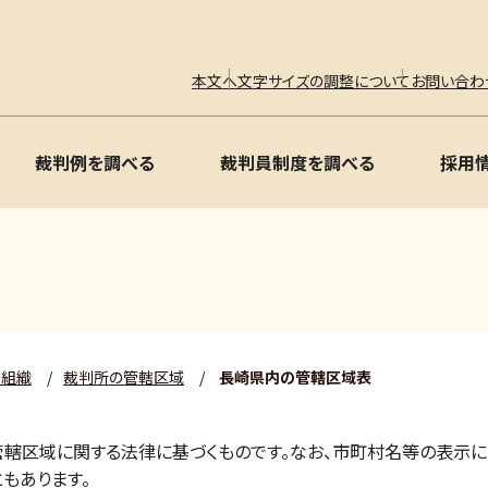
本文へ
文字サイズの調整について
お問い合わ
裁判例を調べる
裁判員制度を調べる
採用
の組織
/
裁判所の管轄区域
/
長崎県内の管轄区域表
轄区域に関する法律に基づくものです。なお、市町村名等の表示につ
もあります。