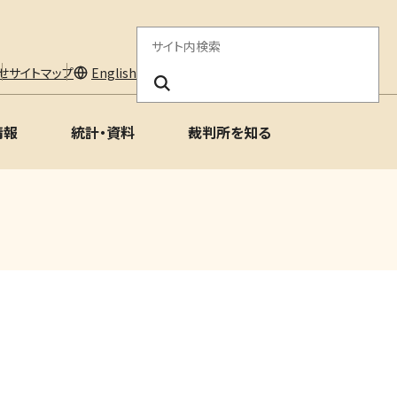
サ
イ
せ
サイトマップ
English
ト
情報
統計・資料
裁判所を知る
内
検
索