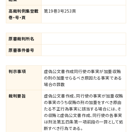
高裁判例集登載
第19巻3号253頁
巻・号・頁
原審裁判所名
原審事件番号
判示事項
虚偽公文書作成同行使の事実が加重収賄
の刑の加重せらるべき原因たる事実である
場合の罪数
裁判要旨
虚偽公文書作成、同行使の事実が加重収賄
の事実のうち収賄の刑の加重をすべき原由
たる不正行為事実に該当する場合には、そ
の収賄と虚偽公文書作成、同行使の各事実
は刑法第五四条第一項前段の一罪として処
断すべき行為である。