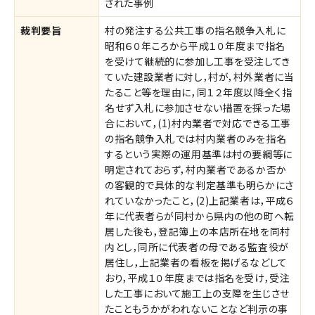
された事例
裁判要旨
村の発注する公共工事の指名競争入札に
昭和６０年ころから平成１０年度まで指名
を受けて継続的に参加し工事を受注してき
ていた建設業者に対し，村が，村外業者に当
たること等を理由に，同１２年度以降全く指
名せず入札に参加させない措置を採った場
合において，(1)村内業者で対応できる工事
の指名競争入札では村内業者のみを指名
するという実際の運用基準は村の要綱等に
明定されておらず，村内業者であるか否か
の客観的で具体的な判定基準も明らかにさ
れていなかったこと，(2)上記業者は，平成６
年に代表者らが同村から県内の他の町へ転
居した後も，登記簿上の本店所在地を同村
内とし，同所に代表者の母である監査役が
居住し，上記業者の看板を掲げるなどして
おり，平成１０年度までは指名を受け，受注
した工事において施工上の支障を生じさせ
たこともうかがわれないことなど判示の事