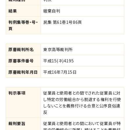
結果
破棄自判
判例集等巻・号・
民集 第61巻1号86頁
頁
原審裁判所名
東京高等裁判所
原審事件番号
平成15(ネ)4195
原審裁判年月日
平成16年7月15日
判示事項
従業員と使用者との間でされた従業員に対
し特定の労働組合から脱退する権利を行使
しないことを義務付ける合意と公序良俗違
反
裁判要旨
従業員と使用者との間において従業員が特
定の労働組合に所属し続けることを義務付