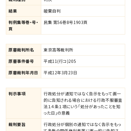
結果
破棄自判
判例集等巻・号・
民集 第56巻8号1903頁
頁
原審裁判所名
東京高等裁判所
原審事件番号
平成11(行コ)205
原審裁判年月日
平成12年3月23日
判示事項
行政処分が通知ではなく告示をもって画一
的に告知される場合における行政不服審査
法１４条１項にいう「処分があったことを知
った日」の意義
裁判要旨
行政処分が個別の通知ではなく告示をもっ
て多数の関係権利者等に画一的に告知さ