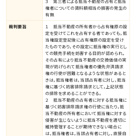
３ 第三者による抵当不動産の占有と抵当
権者についての賃料額相当の損害の発生の
有無
裁判要旨
１ 抵当不動産の所有者から占有権原の設
定を受けてこれを占有する者であっても，抵
当権設定登記後に占有権原の設定を受け
たものであり，その設定に抵当権の実行とし
ての競売手続を妨害する目的が認められ，
その占有により抵当不動産の交換価値の実
現が妨げられて抵当権者の優先弁済請求
権の行使が困難となるような状態があると
きは，抵当権者は，当該占有者に対し，抵当
権に基づく妨害排除請求として，上記状態
の排除を求めることができる。
２ 抵当不動産の占有者に対する抵当権に
基づく妨害排除請求権の行使に当たり，抵
当不動産の所有者において抵当権に対する
侵害が生じないように抵当不動産を適切に
維持管理することが期待できない場合に
は，抵当権者は，当該占有者に対し，直接自