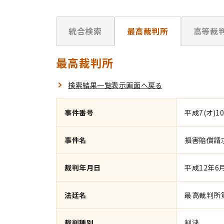
統合検索
最高裁判所
高等裁
最高裁判所
検索結果一覧表示画面へ戻る
事件番号
平成7(オ)10
事件名
損害賠償請
裁判年月日
平成12年6
法廷名
最高裁判所
裁判種別
判決