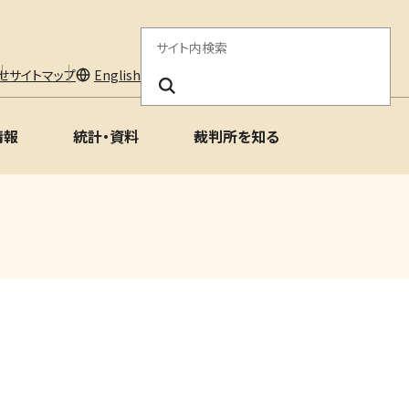
サ
イ
せ
サイトマップ
English
ト
情報
統計・資料
裁判所を知る
内
検
索