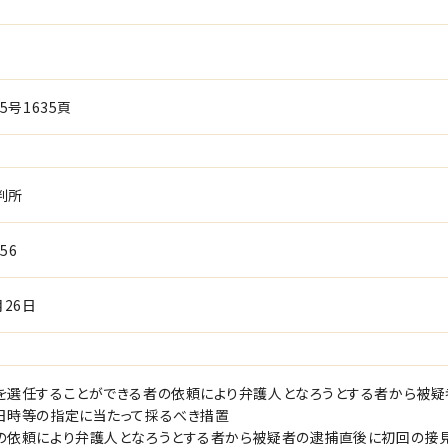
5号1635頁
判所
56
月26日
を選任することができる者の依頼により弁護人となろうとする者から被
日時等の指定に当たって採るべき措置
の依頼により弁護人となろうとする者から被疑者の逮捕直後に初回の接