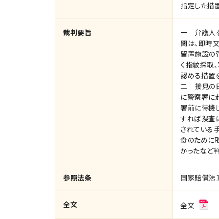
指定した措
裁判要旨
一 弁護人
関は、即時
留置施設の
く指紋採取
認める措置
二 接見の
に警察署に
署前に待機
すれば捜査
されている
食のために
かったなど
参照法条
国家賠償法1
全文
全文