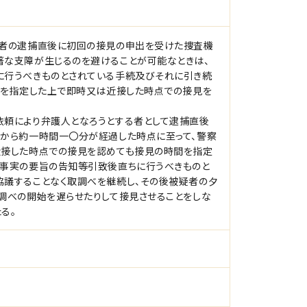
疑者の逮捕直後に初回の接見の申出を受けた捜査機
著な支障が生じるのを避けることが可能なときは、
に行うべきものとされている手続及びそれに引き続
間を指定した上で即時又は近接した時点での接見を
依頼により弁護人となろうとする者として逮捕直後
から約一時間一〇分が経過した時点に至って、警察
近接した時点での接見を認めても接見の時間を指定
罪事実の要旨の告知等引致後直ちに行うべきものと
議することなく取調べを継続し、その後被疑者の夕
調べの開始を遅らせたりして接見させることをしな
る。