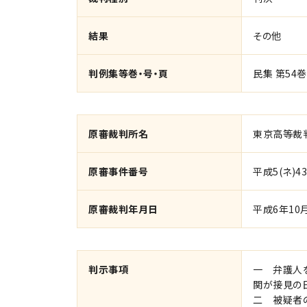
結果
その他
判例集等巻・号・頁
民集 第54巻
原審裁判所名
東京高等裁
原審事件番号
平成5(ネ)43
原審裁判年月日
平成6年10
判示事項
一 弁護人
関が接見の
二 被疑者