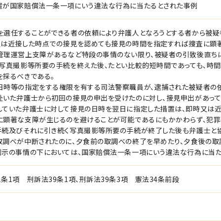
置が国家賠償法一条一項にいう違法な行為に当たるとされた事例
を選任することができる者の依頼により弁護人となろうとする者から被
又は近接した時点での接見を認めても接見の時間を指定すれば捜査に顕
管理運営上支障があるなど特段の事情のない限り、被疑者の引致後直ち
、写真撮影等所要の手続を終えた後、たとい比較的短時間であっても、時
を採るべきである。
日時等の指定をする権限を有する司法警察職員が、逮捕された被疑者の
赴いた弁護士から初回の接見の申出を受けたのに対し、接見申出があって
していた弁護士に対して接見の日時を翌日に指定した措置は、即時又は
に顕著な支障が生じるのを避けることが可能であるにもかかわらず、犯
手続及びそれに引き続く写真撮影等所要の手続が終了した後も弁護士と協
取調べが中断されたのに、夕食前の取調べの終了を早めたり、夕食後の取
判示の事情の下においては、国家賠償法一条一項にいう違法な行為に当た
条1項 刑訴法39条1項、刑訴法39条3項 憲法34条前段