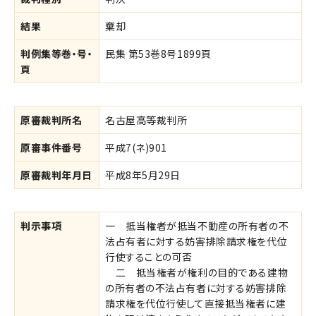
結果
棄却
判例集等巻・号・
民集 第53巻8号1899頁
頁
原審裁判所名
名古屋高等裁判所
原審事件番号
平成7(ネ)901
原審裁判年月日
平成8年5月29日
判示事項
一 抵当権者が抵当不動産の所有者の不
法占有者に対する妨害排除請求権を代位
行使することの可否
二 抵当権者が権利の目的である建物
の所有者の不法占有者に対する妨害排除
請求権を代位行使して直接抵当権者に建