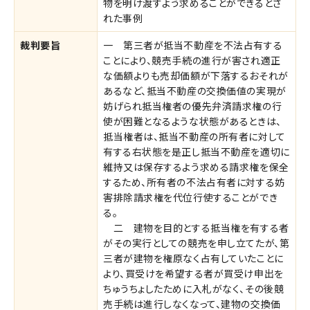
物を明け渡すよう求めることができるとさ
れた事例
裁判要旨
一 第三者が抵当不動産を不法占有する
ことにより、競売手続の進行が害され適正
な価額よりも売却価額が下落するおそれが
あるなど、抵当不動産の交換価値の実現が
妨げられ抵当権者の優先弁済請求権の行
使が困難となるような状態があるときは、
抵当権者は、抵当不動産の所有者に対して
有する右状態を是正し抵当不動産を適切に
維持又は保存するよう求める請求権を保全
するため、所有者の不法占有者に対する妨
害排除請求権を代位行使することができ
る。
二 建物を目的とする抵当権を有する者
がその実行としての競売を申し立てたが、第
三者が建物を権原なく占有していたことに
より、買受けを希望する者が買受け申出を
ちゅうちょしたために入札がなく、その後競
売手続は進行しなくなって、建物の交換価