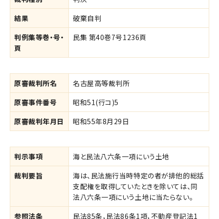
結果
破棄自判
判例集等巻・号・
民集 第40巻7号1236頁
頁
原審裁判所名
名古屋高等裁判所
原審事件番号
昭和51(行コ)5
原審裁判年月日
昭和55年8月29日
判示事項
海と民法八六条一項にいう土地
裁判要旨
海は、民法施行当時特定の者が排他的総括
支配権を取得していたときを除いては、同
法八六条一項にいう土地に当たらない。
参照法条
民法85条，民法86条1項，不動産登記法1