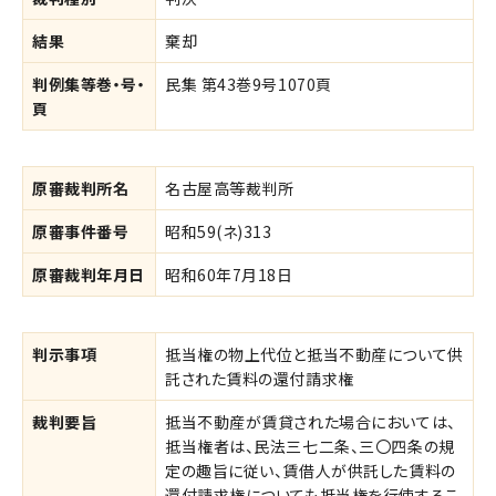
結果
棄却
判例集等巻・号・
民集 第43巻9号1070頁
頁
原審裁判所名
名古屋高等裁判所
原審事件番号
昭和59(ネ)313
原審裁判年月日
昭和60年7月18日
判示事項
抵当権の物上代位と抵当不動産について供
託された賃料の還付請求権
裁判要旨
抵当不動産が賃貸された場合においては、
抵当権者は、民法三七二条、三〇四条の規
定の趣旨に従い、賃借人が供託した賃料の
還付請求権についても抵当権を行使するこ