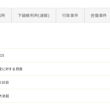
判所
下級裁判所(速報)
行政事件
労働事件
15
定に対する抗告
月10日
大法廷