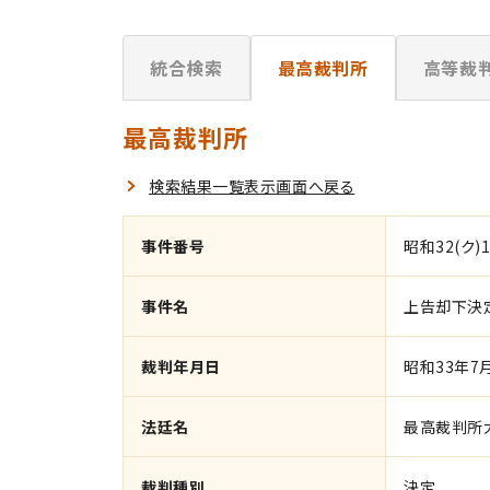
統合検索
最高裁判所
高等裁
最高裁判所
検索結果一覧表示画面へ戻る
事件番号
昭和32(ク)1
事件名
上告却下決
裁判年月日
昭和33年7
法廷名
最高裁判所
裁判種別
決定