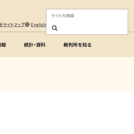
サ
イ
せ
サイトマップ
English
ト
情報
統計・資料
裁判所を知る
内
検
索