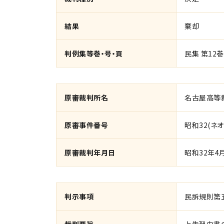
結果
棄却
判例集等巻・号・頁
民集 第12巻
原審裁判所名
名古屋高等
原審事件番号
昭和32(ネオ
原審裁判年月日
昭和32年4
判示事項
民訴規則第