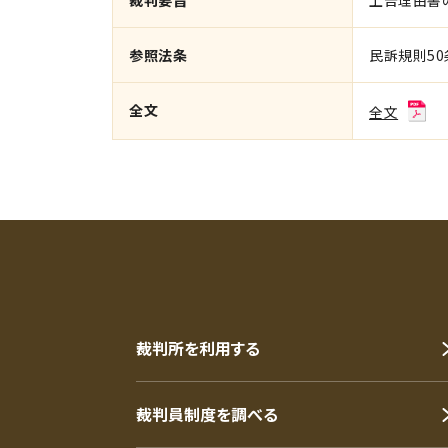
裁判要旨
上告理由書
参照法条
民訴規則50
全文
全文
裁判所を利用する
裁判員制度を調べる