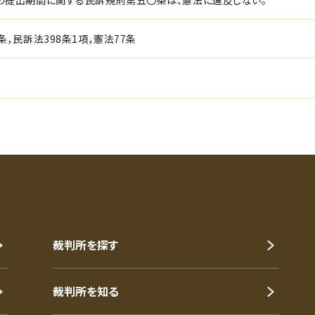
の提出期間に関する民訴規則第五〇条は、憲法に違反しない。
条，民訴法398条1項，憲法77条
裁判所を探す
裁判所を知る