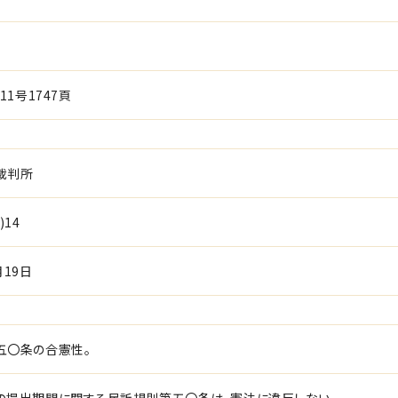
11号1747頁
裁判所
)14
月19日
五〇条の合憲性。