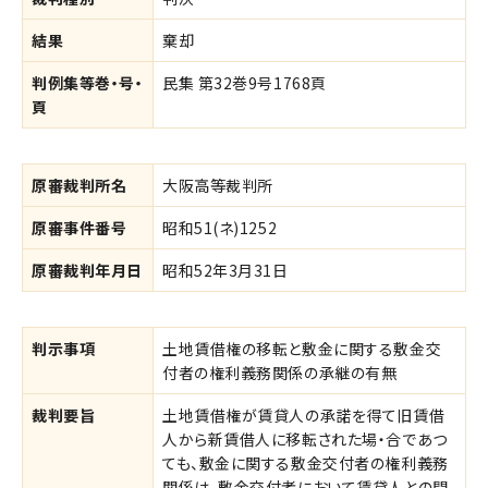
結果
棄却
判例集等巻・号・
民集 第32巻9号1768頁
頁
原審裁判所名
大阪高等裁判所
原審事件番号
昭和51(ネ)1252
原審裁判年月日
昭和52年3月31日
判示事項
土地賃借権の移転と敷金に関する敷金交
付者の権利義務関係の承継の有無
裁判要旨
土地賃借権が賃貸人の承諾を得て旧賃借
人から新賃借人に移転された場・合であつ
ても、敷金に関する敷金交付者の権利義務
関係は、敷金交付者において賃貸人との間