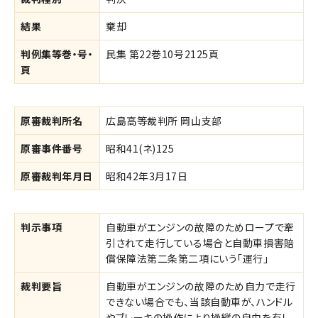
結果
棄却
判例集等巻・号・
民集 第22巻10号2125頁
頁
原審裁判所名
広島高等裁判所 岡山支部
原審事件番号
昭和41(ネ)125
原審裁判年月日
昭和42年3月17日
判示事項
自動車がエンジンの故障のためロープで牽
引されて走行している場合と自動車損害賠
償保障法第二条第二項にいう「運行」
裁判要旨
自動車がエンジンの故障のため自力で走行
できない場合でも、当該自動車が、ハンドル
やブレーキの操作により操縦の自由を有し、