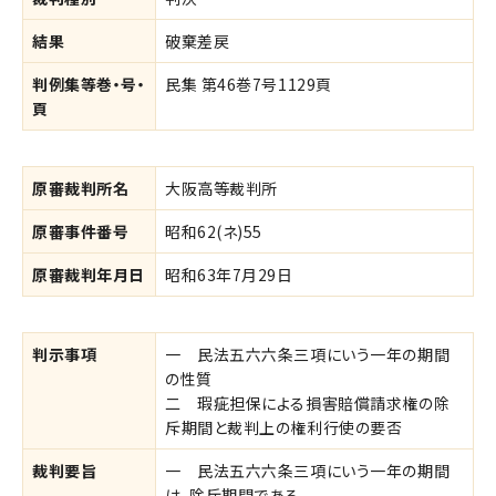
結果
破棄差戻
判例集等巻・号・
民集 第46巻7号1129頁
頁
原審裁判所名
大阪高等裁判所
原審事件番号
昭和62(ネ)55
原審裁判年月日
昭和63年7月29日
判示事項
一 民法五六六条三項にいう一年の期間
の性質
二 瑕疵担保による損害賠償請求権の除
斥期間と裁判上の権利行使の要否
裁判要旨
一 民法五六六条三項にいう一年の期間
は、除斥期間である。