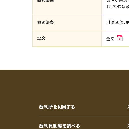
裁判要旨
数名が共謀
として強姦
参照法条
刑法60條，
全文
全文
裁判所を利用する
裁判員制度を調べる