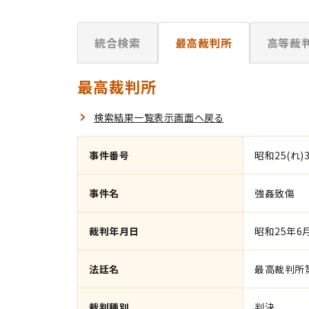
統合検索
最高裁判所
高等裁
最高裁判所
検索結果一覧表示画面へ戻る
事件番号
昭和25(れ)3
事件名
強姦致傷
裁判年月日
昭和25年6
法廷名
最高裁判所
裁判種別
判決