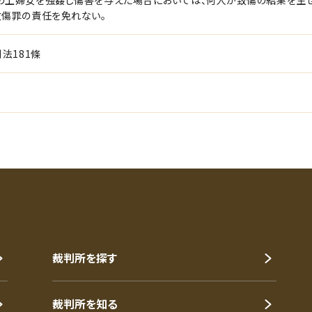
の上婦女を強姦し傷害を与えた場合においては、何人が致傷の結果を生ぜ
致傷罪の責任を免れない。
刑法181條
裁判所を探す
裁判所を知る