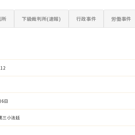
判所
下級裁判所(速報)
行政事件
労働事件
12
月6日
第三小法廷