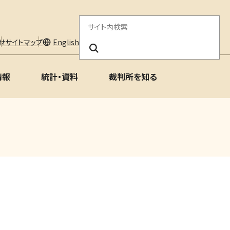
サ
イ
せ
サイトマップ
English
ト
情報
統計・資料
裁判所を知る
内
検
索