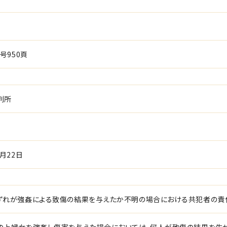
号950頁
判所
1月22日
ずれが強姦による致傷の結果を与えたか不明の場合における共犯者の責