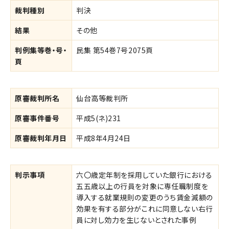
裁判種別
判決
結果
その他
判例集等巻・号・
民集 第54巻7号2075頁
頁
原審裁判所名
仙台高等裁判所
原審事件番号
平成5(ネ)231
原審裁判年月日
平成8年4月24日
判示事項
六〇歳定年制を採用していた銀行における
五五歳以上の行員を対象に専任職制度を
導入する就業規則の変更のうち賃金減額の
効果を有する部分がこれに同意しない右行
員に対し効力を生じないとされた事例