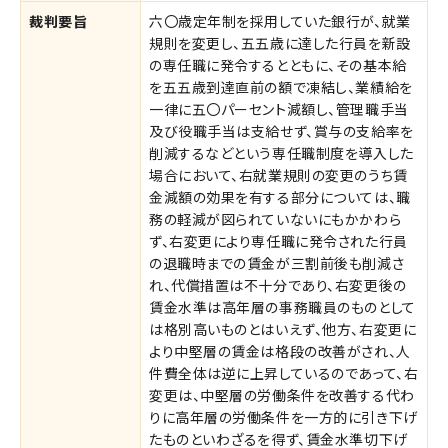
裁判要旨
六〇歳定年制を採用していた銀行が、就業
規則を変更し、五五歳に達した行員を新設
の専任職に発令するとともに、その基本給
を五五歳到達直前の額で凍結し、業績給を
一律に五〇パーセント減額し、管理職手当
及び役職手当は支給せず、賞与の支給率を
削減するなどという専任職制度を導入した
場合において、右就業規則の変更のうち賃
金減額の効果を有する部分については、職
務の軽減が図られていないにもかかわら
ず、右変更により専任職に発令された行員
の退職時までの賃金が三割前後も削減さ
れ、代償措置は不十分であり、右変更後の
賃金水準は高年層の事務職員のものとして
は格別高いものとはいえず、他方、右変更に
より中堅層の賃金は格段の改善がされ、人
件費全体は逆に上昇しているのであって、右
変更は、中堅層の労働条件を改善する代わ
りに高年層の労働条件を一方的に引き下げ
たものといわざるを得ず、賃金水準切下げ