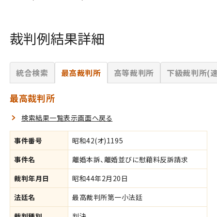
裁判例結果詳細
統合検索
最高裁判所
高等裁判所
下級裁判所(速
最高裁判所
検索結果一覧表示画面へ戻る
事件番号
昭和42(オ)1195
事件名
離婚本訴、離婚並びに慰藉料反訴請求
裁判年月日
昭和44年2月20日
法廷名
最高裁判所第一小法廷
裁判種別
判決