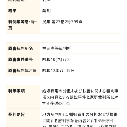
結果
棄却
判例集等巻・号・
民集 第23巻2号399頁
頁
原審裁判所名
福岡高等裁判所
原審事件番号
昭和40(ネ)772
原審裁判年月日
昭和42年7月19日
判示事項
婚姻費用の分担および扶養に関する審判事
項を内容とする訴訟事件と家庭裁判所に対
する移送の可否
裁判要旨
地方裁判所は、婚姻費用の分担およぴ扶養
に関する審判事項を内容とする訴訟事件
を、民訴法三〇条一項の規定により家庭裁