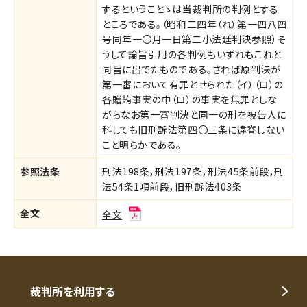
するということゝは当裁判所の判例とする
ところである。（昭和二四年（れ）第一四八四
号同年一〇月一日第二小法廷判決参照）そ
うして論旨引用の各判例もいずれもこれと
同旨に出でたものである。されば原判決が
第一審において有罪とせられた（イ）（ロ）の
各贈賄事実の中（ロ）の事実を無罪としな
がらなお第一審判決と同一の刑を被告人に
科しても旧刑訴法第四〇三条に違脊しない
こと明らかである。
参照法条
刑法198条，刑法197条，刑法45条前段，刑
法54条1項前段，旧刑訴法403条
全文
全文
裁判所を利用する