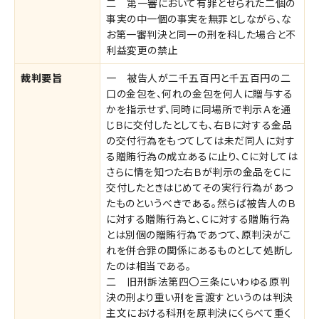
二 第一審において有罪とせられた二個の
事実の中一個の事実を無罪としながら、な
お第一審判決と同一の刑を科した場合と不
利益変更の禁止
裁判要旨
一 被告人が二千五百円と千五百円の二
口の金包を、何れの金包を何人に贈与する
かを指示せず、同時に同場所で判示Ａを通
じＢに交付したとしても、右Ｂに対する金品
の交付行為をもつてしては未だ同人に対す
る贈賄行為の成立あるに止り、Ｃに対しては
さらに情を知つた右Ｂが判示の金品をＣに
交付したときはじめてその実行行為があつ
たものというべきである。然らば被告人のＢ
に対する贈賄行為と、Ｃに対する贈賄行為
とは別個の贈賄行為であつて、原判決がこ
れを併合罪の関係にあるものとして処断し
たのは相当である。
二 旧刑訴法第四〇三条にいわゆる原判
決の刑より重い刑を言渡すというのは判決
主文における科刑を原判決にくらべて重く