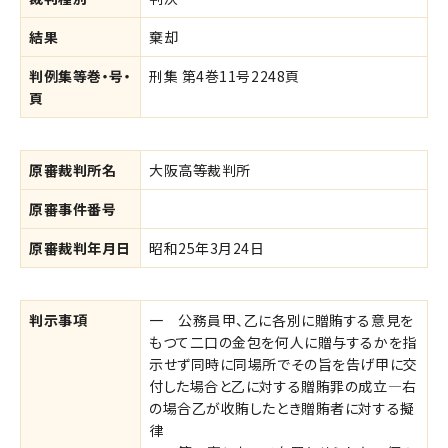
結果
棄却
判例集等巻・号・
刑集 第4巻11号2248頁
頁
原審裁判所名
大阪高等裁判所
原審事件番号
原審裁判年月日
昭和25年3月24日
判示事項
一 公務員甲、乙に各別に贈賄する意見を
もつて二口の金包を何人に贈与するかを指
示せず同時に同場所でその旨を告げ甲に交
付した場合と乙に対する贈賄罪の成立―右
の場合乙が收賄したとき贈賄者に対する擬
律