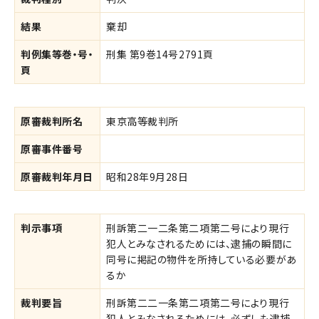
結果
棄却
判例集等巻・号・
刑集 第9巻14号2791頁
頁
原審裁判所名
東京高等裁判所
原審事件番号
原審裁判年月日
昭和28年9月28日
判示事項
刑訴第二一二条第二項第二号により現行
犯人とみなされるためには、逮捕の瞬間に
同号に掲記の物件を所持している必要があ
るか
裁判要旨
刑訴第二二一条第二項第二号により現行
犯人とみなされるためには、必ずしも逮捕